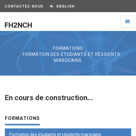
CONTACTEZ-NOUS
ENGLISH
Toggl
FH2NCH
naviga
FH2NCH
FORMATIONS
FORMATION DES ÉTUDIANTS ET RÉSIDENTS
MAROCAINS
En cours de construction...
FORMATIONS
Formation des étudiants et résidents marocains