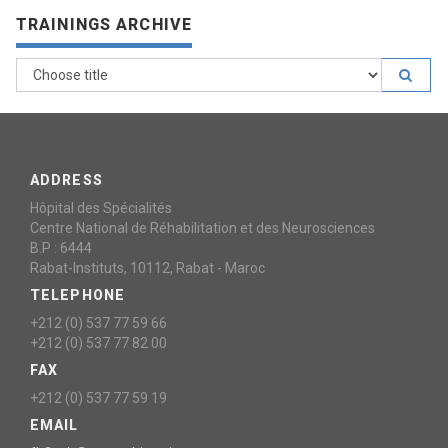
TRAININGS ARCHIVE
ADDRESS
Hôpital des Spécialités
Centre National de Réhabilitation et des Neurosciences
B.P : 6444
Rabat-Instituts, 10112, Rabat - Maroc
TELEPHONE
+212 (0) 537 77 59 66
+212 (0) 537 77 82 00
FAX
+212 (0) 537 77 59 19
EMAIL